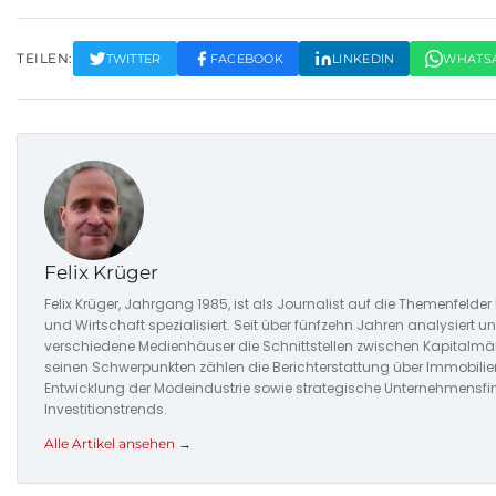
TEILEN:
TWITTER
FACEBOOK
LINKEDIN
WHATS
Felix Krüger
Felix Krüger, Jahrgang 1985, ist als Journalist auf die Themenfelde
und Wirtschaft spezialisiert. Seit über fünfzehn Jahren analysiert un
verschiedene Medienhäuser die Schnittstellen zwischen Kapitalmä
seinen Schwerpunkten zählen die Berichterstattung über Immobilien
Entwicklung der Modeindustrie sowie strategische Unternehmensf
Investitionstrends.
Alle Artikel ansehen →