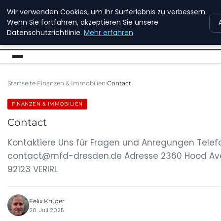
Wir verwenden Cookies, um Ihr Surferlebnis zu verbessern.
MFD DRESDEN
Wenn Sie fortfahren, akzeptieren Sie unsere
Datenschutzrichtlinie.
Mehr erfahren
Startseite
Finanzen & Immobilien
Contact
FINANZEN & IMMOBILIEN
Contact
Kontaktiere Uns für Fragen und Anregungen Telef
contact@mfd-dresden.de
Adresse 2360 Hood Ave
92123 VERIRL
Felix Krüger
20. Juli 2025