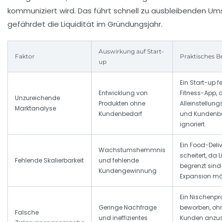
kommuniziert wird. Das führt schnell zu ausbleibenden U
gefährdet die Liquidität im Gründungsjahr.
Auswirkung auf Start-
Faktor
Praktisches Be
up
Ein Start-up fe
Entwicklung von
Fitness-App, d
Unzureichende
Produkten ohne
Alleinstellun
Marktanalyse
Kundenbedarf
und Kundenbe
ignoriert.
Ein Food-Deli
Wachstumshemmnis
scheitert, da L
Fehlende Skalierbarkeit
und fehlende
begrenzt sind
Kundengewinnung
Expansion mög
Ein Nischenpro
Geringe Nachfrage
beworben, oh
Falsche
und ineffizientes
Kunden anzus