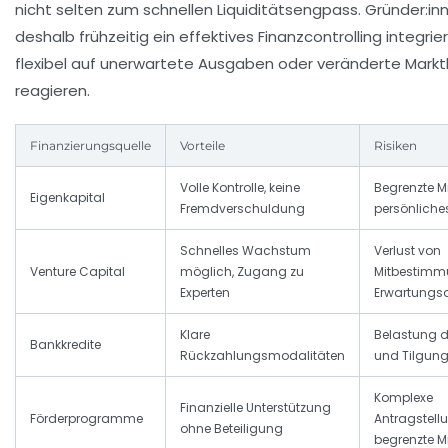
nicht selten zum schnellen Liquiditätsengpass. Gründer:i
deshalb frühzeitig ein effektives Finanzcontrolling integri
flexibel auf unerwartete Ausgaben oder veränderte Mar
reagieren.
Finanzierungsquelle
Vorteile
Risiken
Volle Kontrolle, keine
Begrenzte Mi
Eigenkapital
Fremdverschuldung
persönliches
Schnelles Wachstum
Verlust von
Venture Capital
möglich, Zugang zu
Mitbestimm
Experten
Erwartungs
Klare
Belastung d
Bankkredite
Rückzahlungsmodalitäten
und Tilgung, 
Komplexe
Finanzielle Unterstützung
Förderprogramme
Antragstell
ohne Beteiligung
begrenzte Mi