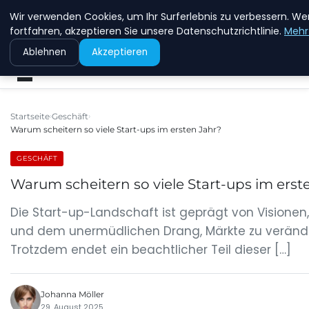
Wir verwenden Cookies, um Ihr Surferlebnis zu verbessern. We
MFD DRESDEN
fortfahren, akzeptieren Sie unsere Datenschutzrichtlinie.
Mehr
Ablehnen
Akzeptieren
Startseite
Geschäft
Warum scheitern so viele Start-ups im ersten Jahr?
GESCHÄFT
Warum scheitern so viele Start-ups im erst
Die Start-up-Landschaft ist geprägt von Visionen,
und dem unermüdlichen Drang, Märkte zu veränd
Trotzdem endet ein beachtlicher Teil dieser […]
Johanna Möller
29. August 2025