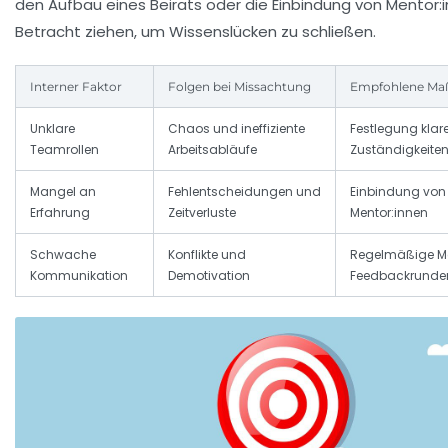
den Aufbau eines Beirats oder die Einbindung von Mentor:i
Betracht ziehen, um Wissenslücken zu schließen.
Interner Faktor
Folgen bei Missachtung
Empfohlene M
Unklare
Chaos und ineffiziente
Festlegung klare
Teamrollen
Arbeitsabläufe
Zuständigkeite
Mangel an
Fehlentscheidungen und
Einbindung von
Erfahrung
Zeitverluste
Mentor:innen
Schwache
Konflikte und
Regelmäßige M
Kommunikation
Demotivation
Feedbackrunde