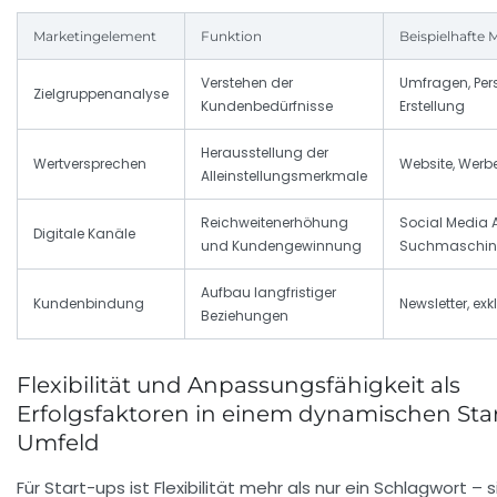
Marketingelement
Funktion
Beispielhaft
Verstehen der
Umfragen, Pe
Zielgruppenanalyse
Kundenbedürfnisse
Erstellung
Herausstellung der
Wertversprechen
Website, Wer
Alleinstellungsmerkmale
Reichweitenerhöhung
Social Media 
Digitale Kanäle
und Kundengewinnung
Suchmaschin
Aufbau langfristiger
Kundenbindung
Newsletter, exk
Beziehungen
Flexibilität und Anpassungsfähigkeit als
Erfolgsfaktoren in einem dynamischen Sta
Umfeld
Für Start-ups ist Flexibilität mehr als nur ein Schlagwort – si