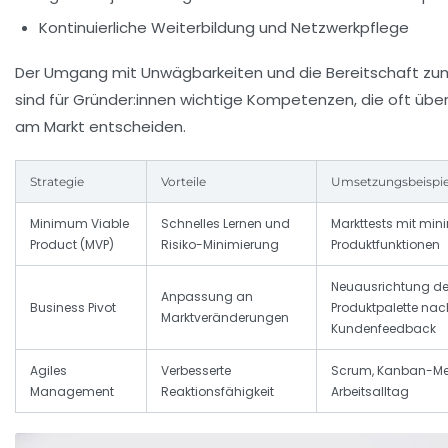
Kontinuierliche Weiterbildung und Netzwerkpflege
Der Umgang mit Unwägbarkeiten und die Bereitschaft z
sind für Gründer:innen wichtige Kompetenzen, die oft übe
am Markt entscheiden.
Strategie
Vorteile
Umsetzungsbeispie
Minimum Viable
Schnelles Lernen und
Markttests mit min
Product (MVP)
Risiko-Minimierung
Produktfunktionen
Neuausrichtung de
Anpassung an
Business Pivot
Produktpalette nac
Marktveränderungen
Kundenfeedback
Agiles
Verbesserte
Scrum, Kanban-Me
Management
Reaktionsfähigkeit
Arbeitsalltag