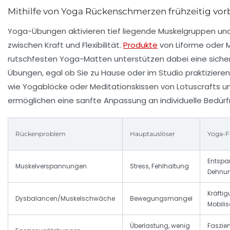
Mithilfe von Yoga Rückenschmerzen frühzeitig vo
Yoga-Übungen aktivieren tief liegende Muskelgruppen und
zwischen Kraft und Flexibilität.
Produkte
von Liforme oder 
rutschfesten Yoga-Matten unterstützen dabei eine siche
Übungen, egal ob Sie zu Hause oder im Studio praktizier
wie Yogablöcke oder Meditationskissen von Lotuscrafts u
ermöglichen eine sanfte Anpassung an individuelle Bedürf
Rückenproblem
Hauptauslöser
Yoga-F
Entspa
Muskelverspannungen
Stress, Fehlhaltung
Dehnu
Kräftig
Dysbalancen/Muskelschwäche
Bewegungsmangel
Mobilis
Überlastung, wenig
Faszien