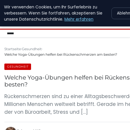
Wir verwenden Cookies, um Ihr Surferlebnis zu
MFD DRESDEN
verbessern. Wenn Sie fortfahren, akzeptieren Sie
Ableh
unsere Datenschutzrichtlinie.
Mehr erfahren
Startseite
Gesundheit
Welche Yoga-Übungen helfen bei Rückenschmerzen am besten?
GESUNDHEIT
Welche Yoga-Übungen helfen bei Rücken
besten?
Rückenschmerzen sind zu einer Alltagsbeschwerd
Millionen Menschen weltweit betrifft. Gerade im he
der von Büroarbeit, Stress und […]