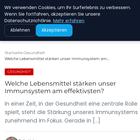
Wir verwenden Cookies, um Ihr Surferlebnis zu verbessern.
MFD DRESDEN
Wenn Sie fortfahren, akzeptieren Sie unsere
Datenschutzrichtlinie.
Mehr erfahren
Ablehnen
Akzeptieren
Startseite
Gesundheit
Welche Lebensmittel stärken unser Immunsystem am…
GESUNDHEIT
Welche Lebensmittel stärken unser
Immunsystem am effektivsten?
In einer Zeit, in der Gesundheit eine zentrale Rolle
spielt, steht die Stärkung unseres Immunsystems
zunehmend im Fokus. Gerade in […]