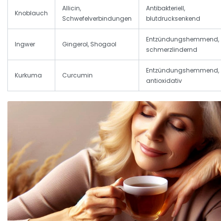
Allicin,
Antibakteriell,
Knoblauch
Schwefelverbindungen
blutdrucksenkend
Entzündungshemmend,
Ingwer
Gingerol, Shogaol
schmerzlindernd
Entzündungshemmend,
Kurkuma
Curcumin
antioxidativ