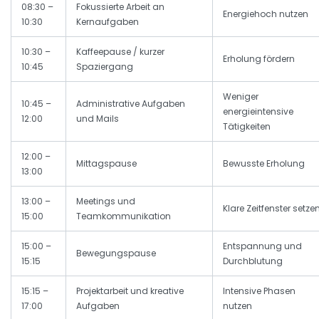
08:30 –
Fokussierte Arbeit an
Energiehoch nutzen
10:30
Kernaufgaben
10:30 –
Kaffeepause / kurzer
Erholung fördern
10:45
Spaziergang
Weniger
10:45 –
Administrative Aufgaben
energieintensive
12:00
und Mails
Tätigkeiten
12:00 –
Mittagspause
Bewusste Erholung
13:00
13:00 –
Meetings und
Klare Zeitfenster setze
15:00
Teamkommunikation
15:00 –
Entspannung und
Bewegungspause
15:15
Durchblutung
15:15 –
Projektarbeit und kreative
Intensive Phasen
17:00
Aufgaben
nutzen