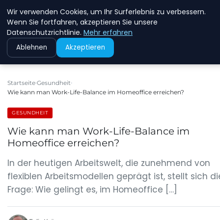
Wir verwenden Cookies, um Ihr Surferlebnis zu verbessern.
MFD DRESDEN
Wenn Sie fortfahren, akzeptieren Sie unsere
Datenschutzrichtlinie.
Mehr erfahren
Ablehnen
Akzeptieren
Startseite
Gesundheit
Wie kann man Work-Life-Balance im Homeoffice erreichen?
GESUNDHEIT
Wie kann man Work-Life-Balance im
Homeoffice erreichen?
In der heutigen Arbeitswelt, die zunehmend von
flexiblen Arbeitsmodellen geprägt ist, stellt sich di
Frage: Wie gelingt es, im Homeoffice […]