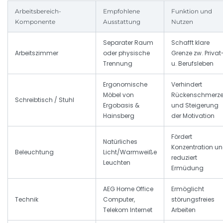
Arbeitsbereich-
Empfohlene
Funktion und
Komponente
Ausstattung
Nutzen
Separater Raum
Schafft klare
Arbeitszimmer
oder physische
Grenze zw. Privat
Trennung
u. Berufsleben
Ergonomische
Verhindert
Möbel von
Rückenschmerz
Schreibtisch / Stuhl
Ergobasis &
und Steigerung
Hainsberg
der Motivation
Fördert
Natürliches
Konzentration u
Beleuchtung
Licht/Warmweiße
reduziert
Leuchten
Ermüdung
AEG Home Office
Ermöglicht
Technik
Computer,
störungsfreies
Telekom Internet
Arbeiten