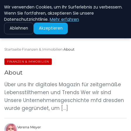
Wir verwenden Cookies, um Ihr Surferlebnis zu verbessern.
MFD DRESDEN
Wenn Sie fortfahren, akzeptieren Sie unsere
Datenschutzrichtlinie.
Mehr erfahren
Ablehnen
Akzeptieren
Startseite
Finanzen & Immobilien
About
FINANZEN & IMMOBILIEN
About
Über uns Ihr digitales Magazin für zeitgemäße
Lebensstilthemen und Trends Wer wir sind
Unsere Unternehmensgeschichte mfd dresden
wurde gegründet, um […]
Verena Meyer