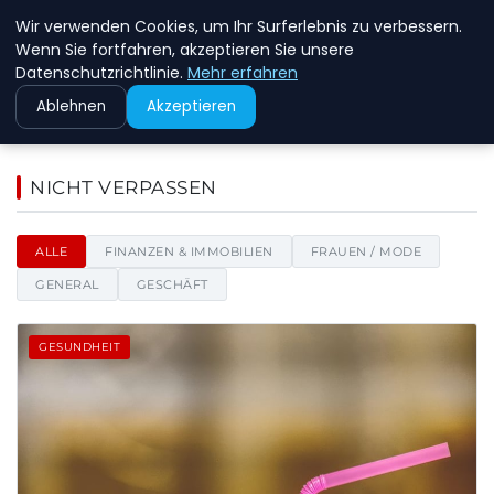
Wir verwenden Cookies, um Ihr Surferlebnis zu verbessern.
MFD DRESDEN
Wenn Sie fortfahren, akzeptieren Sie unsere
Datenschutzrichtlinie.
Mehr erfahren
Ablehnen
Akzeptieren
Mfd Dresden - Nachrichten, Ti
NICHT VERPASSEN
ALLE
FINANZEN & IMMOBILIEN
FRAUEN / MODE
GENERAL
GESCHÄFT
GESUNDHEIT