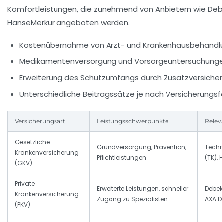
Komfortleistungen, die zunehmend von Anbietern wie
Deb
HanseMerkur
angeboten werden.
Kostenübernahme von Arzt- und Krankenhausbehand
Medikamentenversorgung und Vorsorgeuntersuchung
Erweiterung des Schutzumfangs durch Zusatzversiche
Unterschiedliche Beitragssätze je nach Versicherungs
Versicherungsart
Leistungsschwerpunkte
Relev
Gesetzliche
Grundversorgung, Prävention,
Techn
Krankenversicherung
Pflichtleistungen
(TK), 
(GKV)
Private
Erweiterte Leistungen, schneller
Debe
Krankenversicherung
Zugang zu Spezialisten
AXA D
(PKV)