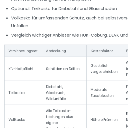
Optional: Teilkasko für Diebstahl und Glasschäden
Vollkasko für umfassenden Schutz, auch bei selbstver
Unfällen
Vergleich wichtiger Anbieter wie
HUK-Coburg
,
DEVK
un
Versicherungsart
Abdeckung
Kostenfaktor
Gesetzlich
Kfz-Haftpflicht
Schäden an Dritten
f
vorgeschrieben
F
Diebstahl,
F
Moderate
Teilkasko
Glasbruch,
Zusatzkosten
Wildunfälle
m
Alle Teilkasko-
E
Leistungen plus
Vollkasko
Höhere Prämien
eigene
j