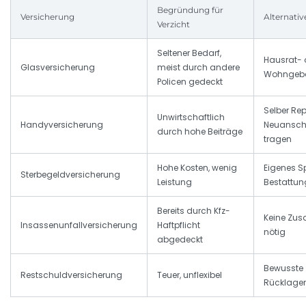
Begründung für
Versicherung
Alternativ
Verzicht
Seltener Bedarf,
Hausrat- 
Glasversicherung
meist durch andere
Wohngebä
Policen gedeckt
Selber Re
Unwirtschaftlich
Handyversicherung
Neuansch
durch hohe Beiträge
tragen
Hohe Kosten, wenig
Eigenes S
Sterbegeldversicherung
Leistung
Bestattun
Bereits durch Kfz-
Keine Zus
Insassenunfallversicherung
Haftpflicht
nötig
abgedeckt
Bewusste
Restschuldversicherung
Teuer, unflexibel
Rücklage