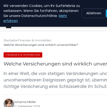
Wir verwenden Cookies, um Ihr Surferlebnis zu
MFD DRESDEN
verbessern. Wenn Sie fortfahren, akzeptieren
Ablehnen
Sie unsere Datenschutzrichtlinie.
Mehr
erfahren
Startseite
Finanzen & Immobilien
Welche Versicherungen sind wirklich unverzichtbar?
FINANZEN & IMMOBILIEN
Welche Versicherungen sind wirklich unver
In einer Welt, die von stetigen Veränderungen un
unvorhersehbaren Ereignissen geprägt ist, übern
richtige Versicherung eine Schlüsselrolle im Schut
Johanna Möller
12. September 2025