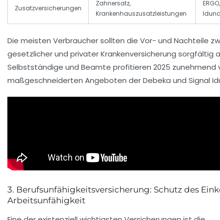
Zahnersatz,
ERGO
Zusatzversicherungen
Krankenhauszusatzleistungen
Idun
Die meisten Verbraucher sollten die Vor- und Nachteile z
gesetzlicher und privater Krankenversicherung sorgfälti
Selbstständige und Beamte profitieren 2025 zunehmend 
maßgeschneiderten Angeboten der
Debeka
und
Signal I
3. Berufsunfähigkeitsversicherung: Schutz des Ei
Arbeitsunfähigkeit
Eine der existenziell wichtigsten Versicherungen ist die