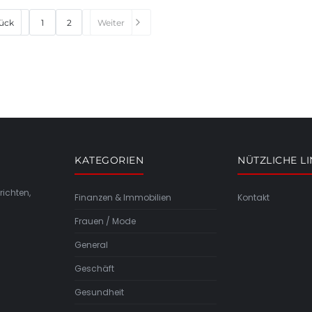
ück
1
2
Weiter
KATEGORIEN
NÜTZLICHE L
richten,
Finanzen & Immobilien
Kontakt
Frauen / Mode
General
Geschäft
Gesundheit